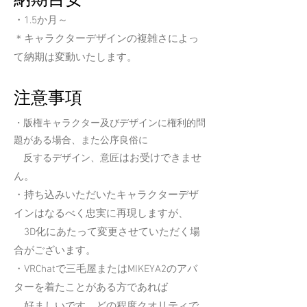
納期
​目安
・1.5か月～
​＊キャラクターデザインの複雑さによっ
て納期は変動いたします。
注意事項
・版権キャラクター及びデザインに権利的問
題がある場合、また公序良俗に
はお受けできませ
反するデザイン、意匠
ん。
・持ち込みいただいたキャラクターデザ
インはなるべく忠実に再現しますが、
3D化にあたって変更
させていただく場
合がございます。
・VRChatで三毛屋またはMIKEYA2のアバ
ターを着たことがある方であれば
好ましいです。どの程度クオリティで