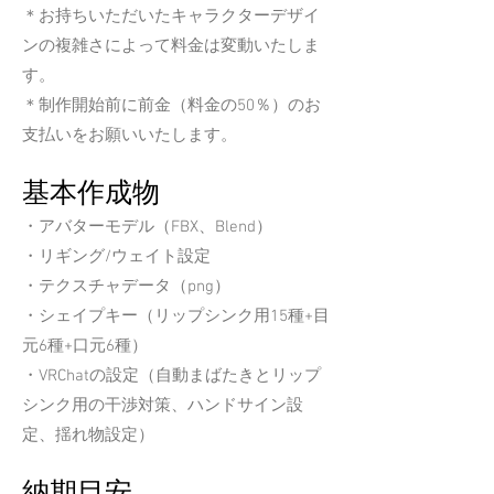
＊お持ちいただいたキャラクターデザイ
ンの複雑さによって料金は変動いたしま
す。
＊制作開始前
に前金（料金の50％）のお
支払いをお願いいたします。
基本作成
物
・アバターモデル（FBX、Blend）
​・リギング/ウェイト設定
・テクスチャデータ（png）
・シェイプキー（リップシンク用15種+目
元6種+口元6種）
・VRChatの設定（自動まばたきとリップ
シンク用の干渉対策、ハンドサイン設
定、揺れ物設定）